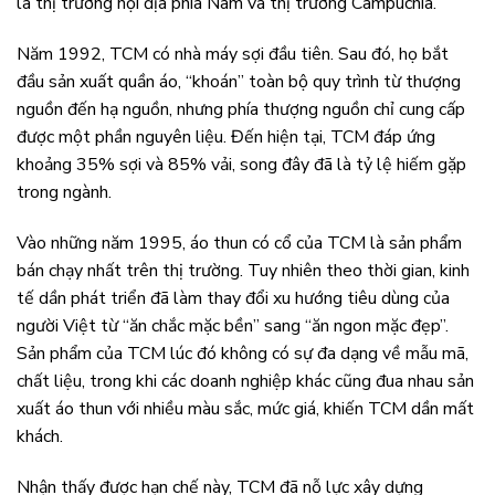
là thị trường nội địa phía Nam và thị trường Campuchia.
Năm 1992, TCM có nhà máy sợi đầu tiên. Sau đó, họ bắt
đầu sản xuất quần áo, “khoán” toàn bộ quy trình từ thượng
nguồn đến hạ nguồn, nhưng phía thượng nguồn chỉ cung cấp
được một phần nguyên liệu. Đến hiện tại, TCM đáp ứng
khoảng 35% sợi và 85% vải, song đây đã là tỷ lệ hiếm gặp
trong ngành.
Vào những năm 1995, áo thun có cổ của TCM là sản phẩm
bán chạy nhất trên thị trường. Tuy nhiên theo thời gian, kinh
tế dần phát triển đã làm thay đổi xu hướng tiêu dùng của
người Việt từ “ăn chắc mặc bền” sang “ăn ngon mặc đẹp”.
Sản phẩm của TCM lúc đó không có sự đa dạng về mẫu mã,
chất liệu, trong khi các doanh nghiệp khác cũng đua nhau sản
xuất áo thun với nhiều màu sắc, mức giá, khiến TCM dần mất
khách.
Nhận thấy được hạn chế này, TCM đã nỗ lực xây dựng