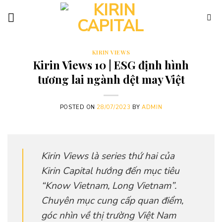
Skip
to
content
KIRIN VIEWS
Kirin Views 10 | ESG định hình
tương lai ngành dệt may Việt
POSTED ON
28/07/2023
BY
ADMIN
Kirin Views là series thứ hai của
Kirin Capital hướng đến mục tiêu
“Know Vietnam, Long Vietnam”.
Chuyên mục cung cấp quan điểm,
góc nhìn về thị trường Việt Nam