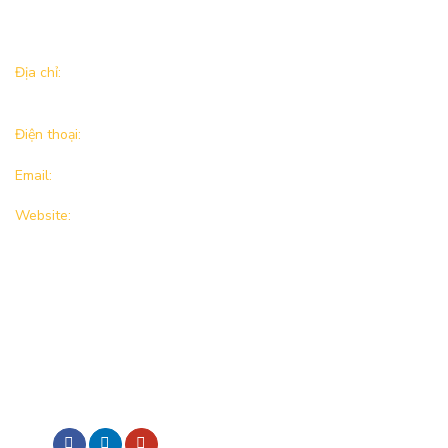
Thông tin liên hệ
Địa chỉ:
Tầng 12A, Tòa nhà TNR Tower, 54A Nguyễn Chí Thanh,
P. Láng Thượng, Q. Đống Đa, TP. Hà Nội, Việt Nam
Điện thoại:
+84 243 976 0666
Email:
kirincapitalcompany@kirincapital.vn
Website:
https://kirincapital.vn