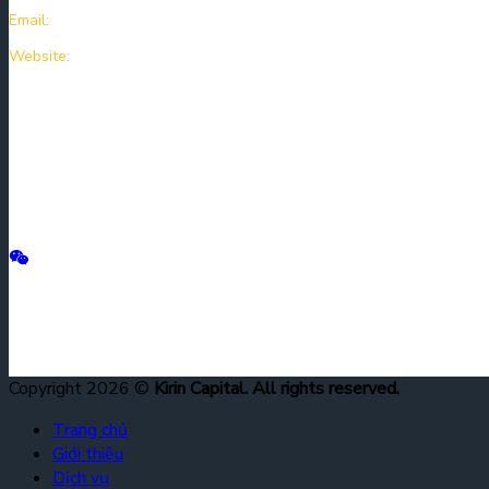
Email:
kirincapitalcompany@kirincapital.vn
Website:
https://kirincapital.vn
Copyright 2026 ©
Kirin Capital. All rights reserved.
Trang chủ
Giới thiệu
Dịch vụ