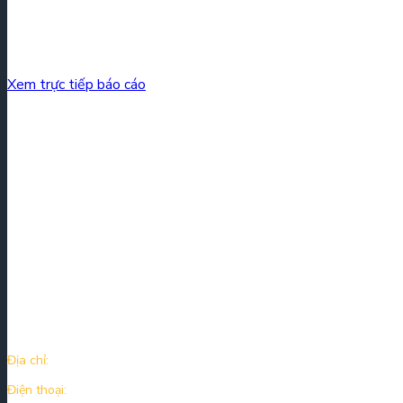
Xem trực tiếp báo cáo
Kirin Capital là công ty đầu tư vốn cổ phần cơ bản tại Việt Nam, với 
gồm công nghệ, tiêu dùng, y tế và dịch vụ tài chính.
Thông tin liên hệ
Địa chỉ:
Tầng 12A, Tòa nhà TNR Tower, 54A Nguyễn Chí Thanh, P. Lá
Điện thoại:
+84 243 976 0666