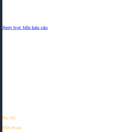
Xem trực tiếp báo cáo
Kirin Capital là công ty đầu tư vốn cổ phần cơ bản tại Việt Nam, với 
gồm công nghệ, tiêu dùng, y tế và dịch vụ tài chính.
Thông tin liên hệ
Địa chỉ:
Tầng 12A, Tòa nhà TNR Tower, 54A Nguyễn Chí Thanh, P. Lá
Điện thoại:
+84 243 976 0666