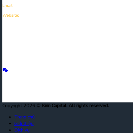
Email:
kirincapitalcompany@kirincapital.vn
Website:
https://kirincapital.vn
Copyright 2026 ©
Kirin Capital. All rights reserved.
Trang chủ
Giới thiệu
Dịch vụ